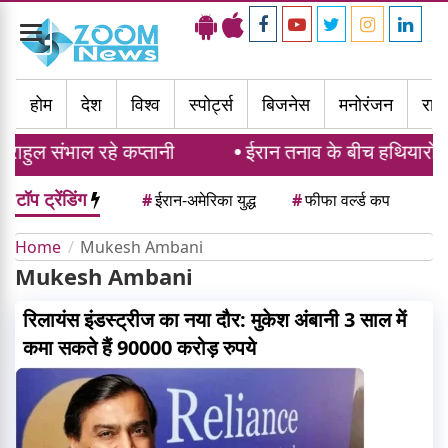
Toggle
navigation
होम
देश
विश्व
स्पोर्ट्स
बिजनेस
मनोरंजन
राज्
हुल संभाल रहे कप्तानी
ईरान तनाव के बीच हथियारों की कमी
टॉप ट्रेंडिंग
#
ईरान-अमेरिका युद्ध
#
फीफा वर्ल्ड कप
Home
Mukesh Ambani
Mukesh Ambani
रिलायंस इंडस्ट्रीज का नया दौर: मुकेश अंबानी 3 साल में
कमा सकते हैं 90000 करोड़ रुपये