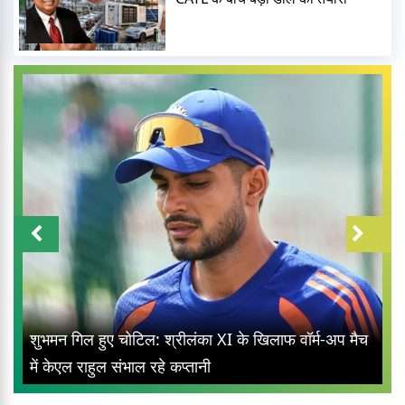
शुभमन गिल हुए चोटिल: श्रीलंका XI के खिलाफ वॉर्म-अप मैच
में केएल राहुल संभाल रहे कप्तानी