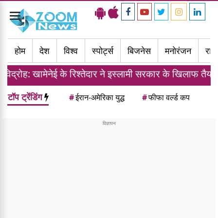
Toggle
navigation
होम
देश
विश्व
स्पोर्ट्स
बिजनेस
मनोरंजन
राज्
ेई के रिश्तेदार ने इस्लामी सरकार के खिलाफ तैयार की फौज
टॉप ट्रेंडिंग
#
ईरान-अमेरिका युद्ध
#
फीफा वर्ल्ड कप