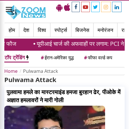
Toggle
navigation
होम
देश
विश्व
स्पोर्ट्स
बिजनेस
मनोरंजन
राज्
की फौज
यूपीआई चार्ज की अफवाहों पर लगाम: PCI ने कहा ग
टॉप ट्रेंडिंग
#
ईरान-अमेरिका युद्ध
#
फीफा वर्ल्ड कप
Home
Pulwama Attack
Pulwama Attack
पुलवामा हमले का मास्टरमाइंड हमजा बुरहान ढेर, पीओके में
अज्ञात हमलावरों ने मारी गोली